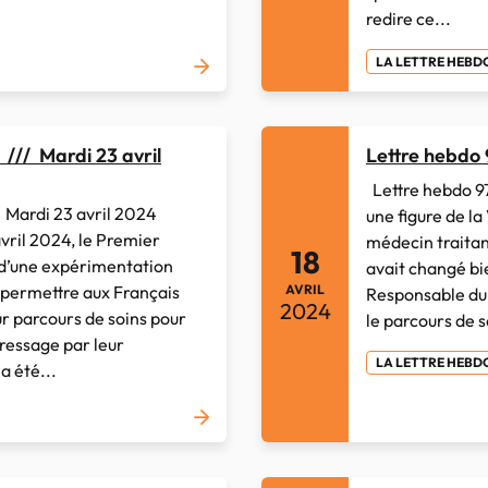
redire ce...
LA LETTRE HEB
/// Mardi 23 avril
Lettre hebdo
Lettre hebdo 9
Mardi 23 avril 2024
une figure de la
il 2024, le Premier
médecin traitan
18
 d’une expérimentation
avait changé bi
 permettre aux Français
AVRIL
Responsable du s
2024
r parcours de soins pour
le parcours de so
dressage par leur
LA LETTRE HEB
a été...