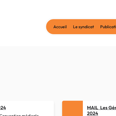
Accueil
Le syndicat
Publicat
024
MAIL Les Géné
2024
 Convention médicale