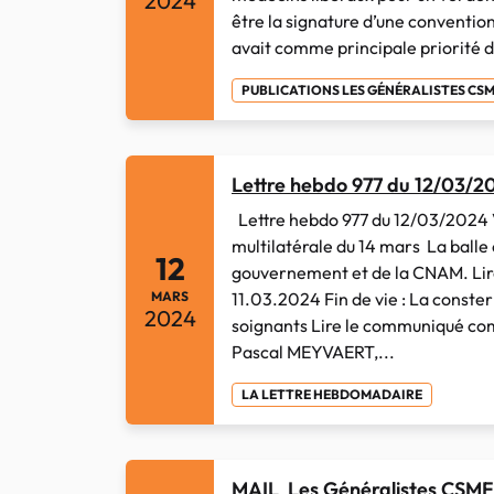
2024
être la signature d’une conventio
avait comme principale priorité d
PUBLICATIONS LES GÉNÉRALISTES CS
Lettre hebdo 977 du 12/03/2
Lettre hebdo 977 du 12/03/2024 V
multilatérale du 14 mars La balle
12
gouvernement et de la CNAM. Lire 
MARS
11.03.2024 Fin de vie : La conster
2024
soignants Lire le communiqué c
Pascal MEYVAERT,...
LA LETTRE HEBDOMADAIRE
MAIL Les Généralistes CSMF 