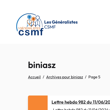
Passer au contenu principal
Les Généralistes
CSMF
biniasz
Accueil
Archives pour biniasz
Page 5
Lettre hebdo 982 du 11/06/2
Lettre hebdo 982 du 11/06/2024