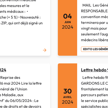
MAIL Les Génér
ales mesures et le
RESPONSABLE… L
tants médicaux : •
04
convention méd
che (+ 5 %) • Nouveauté :
terminera par un
JUIN
ZIP, qui ont déjà signé un
2024
vingt mois pour 
seulement l’au
médecins libérau
EDITO LES GÉNÉ
024
Lettre hebdo
Reprise des
Lettre hebdo 9
6 mai 2024 Lire la lettre
GARDONS LE CA
éral de l’Union
frontalement la
30
e Maladie, aux
parcours patient
AVRIL
Conf’ du 06/05/2024 : Le
le service publi
2024
ue de droits et de devoirs
spécialistes aux