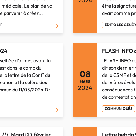
2024
n médicale. Le plan de vol
être la signatu
e parvenir à créer...
avait comme pri
MF
EDITO LES GÉNÉ
024
FLASH INFO d
eillée d’armes avant la
FLASH INFO du 
 est dans le camp du
dit son dernier
08
la lettre de la Conf’ du
de la CSMF et d
MARS
nation et la colère des
dernières évolu
2024
ommun du 11/03/2024 Dr
conséquences tr
de contestation 
COMMUNIQUÉS
/// Mardi 27 février
Lettre hebdo