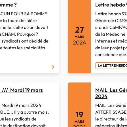
pomme ?
Lettre hebdo
HACUN POUR SA POMME
Lettre hebdo 9
e la toute dernière
Générale (CMGF
elle, celle où on devait
stands CSMF/AC
27
 la CNAM. Pourquoi ?
de la Médecine 
MARS
syndicats ont décidé de
internes et méde
2024
e toutes les spécialités
de leur projet p
conscience que.
LA LETTRE HEB
 /// Mardi 19 mars
MAIL Les Gén
2024
 Mardi 19 mars 2024
MAIL Les Génér
... Il y a quatre mois,
ATTERRISSAGE À
19
é les syndicats de
le directeur de
MARS
 la destination devrait
médecins libérau