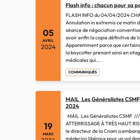
Flash info : chacun pour sa 
FLASH INFO du 04/04/2024 C
Annulation in extremis ce matin d
séance de négociation conventionn
05
avoir enfin la copie définitive de
AVRIL
Apparemment parce que certains 
2024
la boycotter prenant ainsi en otag
médicales qui...
COMMUNIQUÉS
MAIL Les Généralistes CSMF
2024
MAIL Les Généralistes CSMF ///
ATTERRISSAGE À TRÈS HAUT RISQUE
19
le directeur de la Cnam a embarqu
MARS
médecins libéraux pour un vol dont