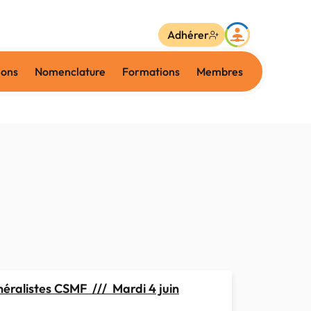
Adhérer
ions
Nomenclature
Formations
Membres
ralistes CSMF /// Mardi 4 juin