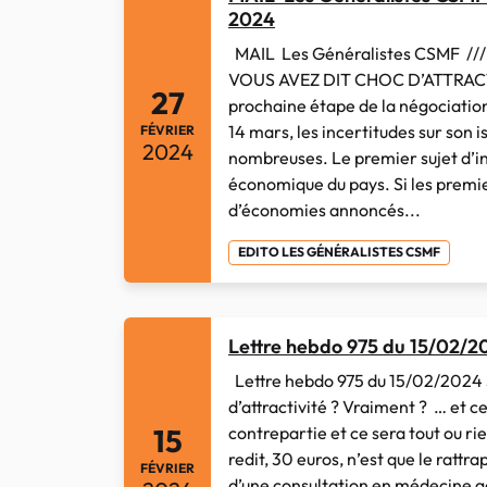
2024
MAIL Les Généralistes CSMF /// 
VOUS AVEZ DIT CHOC D’ATTRACTI
27
prochaine étape de la négociation
14 mars, les incertitudes sur son i
FÉVRIER
2024
nombreuses. Le premier sujet d’in
économique du pays. Si les premie
d’économies annoncés...
EDITO LES GÉNÉRALISTES CSMF
Lettre hebdo 975 du 15/02/2
Lettre hebdo 975 du 15/02/2024 
d’attractivité ? Vraiment ? … et c
contrepartie et ce sera tout ou ri
15
redit, 30 euros, n’est que le rattra
FÉVRIER
d’une consultation en médecine g