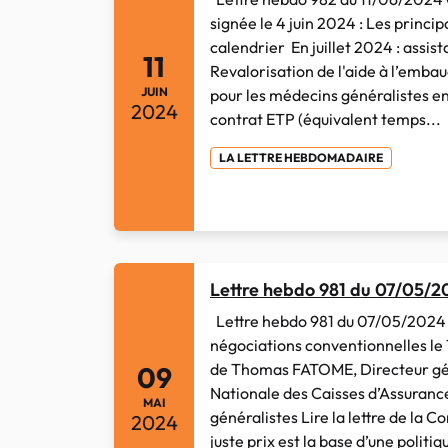
signée le 4 juin 2024 : Les princip
calendrier En juillet 2024 : assis
11
Revalorisation de l'aide à l’embau
JUIN
pour les médecins généralistes en 
2024
contrat ETP (équivalent temps...
LA LETTRE HEBDOMADAIRE
Lettre hebdo 981 du 07/05/2
Lettre hebdo 981 du 07/05/2024 
négociations conventionnelles le 1
de Thomas FATOME, Directeur gén
09
Nationale des Caisses d’Assuranc
MAI
généralistes Lire la lettre de la 
2024
juste prix est la base d’une politiq