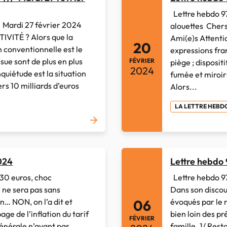
Lettre hebdo 97
Mardi 27 février 2024
alouettes Chers
VITÉ ? Alors que la
Ami(e)s Attenti
20
 conventionnelle est le
expressions fran
ssue sont de plus en plus
FÉVRIER
piège ; disposit
2024
quiétude est la situation
fumée et miroir
rs 10 milliards d’euros
Alors...
LA LETTRE HEB
024
Lettre hebdo
30 euros, choc
Lettre hebdo 9
e ne sera pas sans
Dans son discour
en… NON, on l’a dit et
évoqués par le
06
page de l’inflation du tarif
bien loin des p
FÉVRIER
énérale n’ayant pas
famille. 1/ Rest