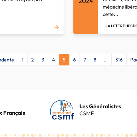
2024
médecins libéra
cette...
LA LETTRE HEB
édente
1
2
3
4
5
6
7
8
…
316
Pa