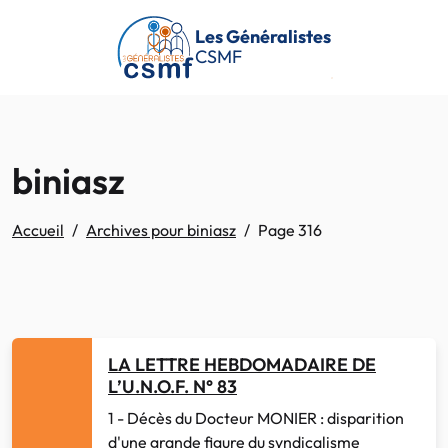
Passer au contenu principal
Les Généralistes
CSMF
biniasz
Accueil
Archives pour biniasz
Page 316
LA LETTRE HEBDOMADAIRE DE
L’U.N.O.F. N° 83
1 - Décès du Docteur MONIER : disparition
d'une grande figure du syndicalisme