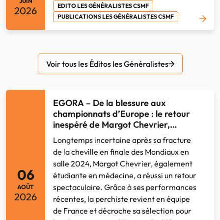
JUIN
EDITO LES GÉNÉRALISTES CSMF
2026
PUBLICATIONS LES GÉNÉRALISTES CSMF
Voir tous les Éditos les Généralistes
EGORA – De la blessure aux
championnats d’Europe : le retour
inespéré de Margot Chevrier,
perchiste et étudiante en médecine
Longtemps incertaine après sa fracture
de la cheville en finale des Mondiaux en
salle 2024, Margot Chevrier, également
06
étudiante en médecine, a réussi un retour
spectaculaire. Grâce à ses performances
AOÛT
2026
récentes, la perchiste revient en équipe
de France et décroche sa sélection pour