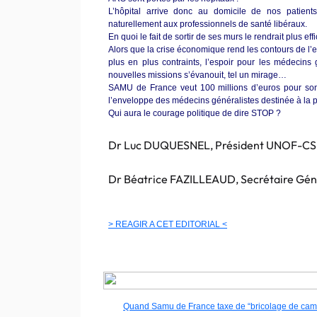
L’hôpital arrive donc au domicile de nos patient
naturellement aux professionnels de santé libéraux.
En quoi le fait de sortir de ses murs le rendrait plus effi
Alors que la crise économique rend les contours de l’
plus en plus contraints, l’espoir pour les médecins
nouvelles missions s’évanouit, tel un mirage…
SAMU de France veut 100 millions d’euros pour son 
l’enveloppe des médecins généralistes destinée à la
Qui aura le courage politique de dire STOP ?
Dr Luc DUQUESNEL, Président UNOF-C
Dr Béatrice FAZILLEAUD, Secrétaire G
> REAGIR A CET EDITORIAL <
Quand Samu de France taxe de “bricolage de camp