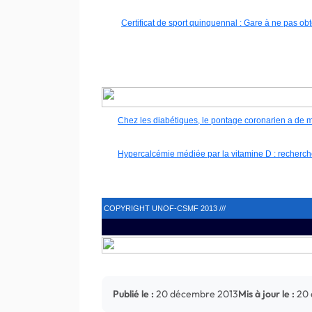
Certificat de sport quinquennal : Gare à ne pas obte
Chez les diabétiques, le pontage coronarien a de mei
Hypercalcémie médiée par la vitamine D : recherche
COPYRIGHT UNOF-CSMF 2013 ///
Publié le :
20 décembre 2013
Mis à jour le :
20