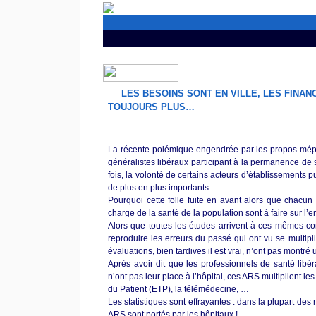
LES BESOINS SONT EN VILLE, LES FINAN
TOUJOURS PLUS…
La récente polémique engendrée par les propos mép
généralistes libéraux participant à la permanence de 
fois, la volonté de certains acteurs d’établissements 
de plus en plus importants.
Pourquoi cette folle fuite en avant alors que chacu
charge de la santé de la population sont à faire sur l’
Alors que toutes les études arrivent à ces mêmes 
reproduire les erreurs du passé qui ont vu se multipl
évaluations, bien tardives il est vrai, n’ont pas montré
Après avoir dit que les professionnels de santé lib
n’ont pas leur place à l’hôpital, ces ARS multiplient l
du Patient (ETP), la télémédecine, …
Les statistiques sont effrayantes : dans la plupart de
ARS sont portés par les hôpitaux !