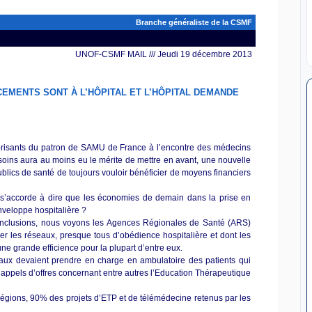
Branche généraliste de la CSMF
UNOF-CSMF MAIL /// Jeudi 19 décembre 2013
CEMENTS SONT À L’HÔPITAL ET L’HÔPITAL DEMANDE
risants du patron de SAMU de France à l’encontre des médecins
soins aura au moins eu le mérite de mettre en avant, une nouvelle
publics de santé de toujours vouloir bénéficier de moyens financiers
n s’accorde à dire que les économies de demain dans la prise en
enveloppe hospitalière ?
conclusions, nous voyons les Agences Régionales de Santé (ARS)
ier les réseaux, presque tous d’obédience hospitalière et dont les
 une grande efficience pour la plupart d’entre eux.
éraux devaient prendre en charge en ambulatoire des patients qui
es appels d’offres concernant entre autres l’Education Thérapeutique
s régions, 90% des projets d’ETP et de télémédecine retenus par les