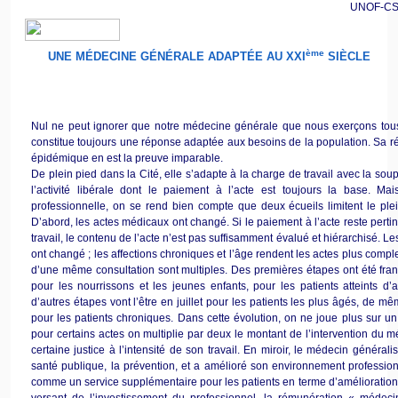
UNOF-C
ème
UNE MÉDECINE GÉNÉRALE ADAPTÉE AU
XXI
SIÈCLE
Nul ne peut ignorer que notre médecine générale que nous exerçons tous
constitue toujours une réponse adaptée aux besoins de la population. Sa
r
épidémique
en est la preuve imparable.
De plein pied dans la Cité, elle s’adapte à la charge de travail avec la soup
l’activité libérale dont le paiement à l’acte est toujours la base. M
professionnelle, on se rend bien compte que deux écueils limitent le ple
D’abord, les actes médicaux ont changé. Si le paiement à l’acte reste perti
travail, le contenu de l’acte n’est pas suffisamment évalué et hiérarchisé. 
ont changé ; les affections chroniques et l’âge rendent les actes plus compl
d’une même consultation sont multiples. Des premières étapes ont été fr
pour les nourrissons et les jeunes enfants, pour les patients atteints d’
d’autres étapes vont l’être en juillet pour les patients les plus âgés, de mê
pour les patients chroniques. Dans cette évolution, on ne joue plus sur 
pour certains actes on multiplie par deux le montant de l’intervention du 
certaine justice à l’intensité de son travail. En miroir, le médecin généralis
santé publique, la prévention, et a amélioré son environnement professionne
comme un service supplémentaire pour les patients en terme d’amélioration 
versant de l’investissement du professionnel, la rémunération « médecin 