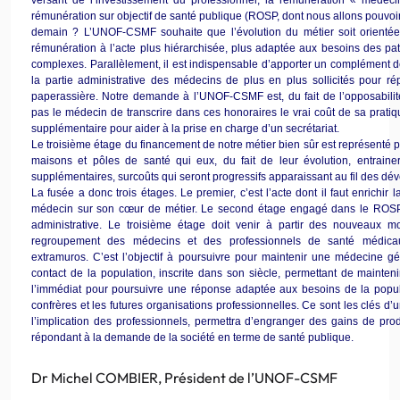
rémunération sur objectif de santé publique (
ROSP
, dont nous allons pouvoir 
demain ?
L’UNOF-CSMF
souhaite que l’évolution du métier soit orienté
rémunération à l’acte plus hiérarchisée, plus adaptée aux besoins des pat
complexes. Parallèlement, il est indispensable d’apporter un complément 
la partie administrative des médecins de plus en plus sollicités pour 
paperassière. Notre demande à
l’UNOF-CSMF
est, du fait de
l’opposabilit
pas le médecin de transcrire dans ces honoraires le vrai coût de sa pratiq
supplémentaire pour aider à la prise en charge d’un secrétariat.
Le troisième étage du financement de notre métier bien sûr est représenté pa
maisons et pôles de santé qui eux, du fait de leur évolution,
entraine
supplémentaires,
surcoûts
qui seront progressifs apparaissant au fil des d
La fusée a donc trois étages. Le premier, c’est l’acte dont il faut enrichir l
médecin sur son
cœur
de métier. Le second étage engagé dans le
ROS
administrative. Le troisième étage doit venir à partir des nouveaux 
regroupement des médecins et des professionnels de santé médic
extramuros
. C’est l’objectif à poursuivre pour maintenir une médecine g
contact de la population, inscrite dans son siècle, permettant de mainteni
l’immédiat pour poursuivre une réponse adaptée aux besoins de la populat
confrères et les futures organisations professionnelles. Ce sont les clés d’
l’implication des professionnels, permettra d’engranger des gains de prod
répondant à la demande de la société en terme de santé publique.
Dr
Michel
COMBIER
, Président de
l’UNOF-CSMF