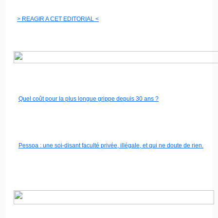
>
REAGIR
A CET
EDITORIAL
<
Quel coût pour la plus longue grippe depuis 30 ans ?
Pessoa
: une soi-disant faculté privée, illégale, et qui ne doute de rien.