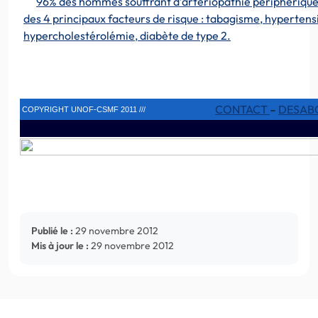
96% des hommes souffrant d’artériopathie périphérique
des 4 principaux facteurs de risque : tabagisme, hypertens
hypercholestérolémie, diabète de type 2.
CONTACT
–
DESAB
COPYRIGHT UNOF-CSMF 2011 ///
Publié le :
29 novembre 2012
Mis à jour le :
29 novembre 2012