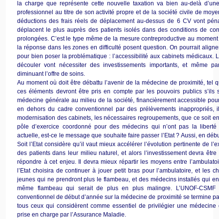
la charge que représente cette nouvelle taxation va bien au-delà d’une 
professionnel au titre de son activité propre et de la société civile de moy
déductions des frais réels de déplacement au-dessus de 6 CV vont péna
déplacent le plus auprès des patients isolés dans des conditions de con
prolongées. C’est le type même de la mesure contreproductive au moment
la réponse dans les zones en difficulté posent question. On pourrait align
pour bien poser la problématique : l’accessibilité aux cabinets médicaux. L
découler vont nécessiter des investissements importants, et même parf
diminuant l’offre de soins.
Au moment où doit être débattu l’avenir de la médecine de proximité, tel q
ces éléments devront être pris en compte par les pouvoirs publics s’ils 
médecine générale au milieu de la société, financièrement accessible pour
en dehors du cadre conventionnel par des prélèvements inappropriés, il 
modernisation des cabinets, les nécessaires regroupements, que ce soit en 
pôle d’exercice coordonné pour des médecins qui n’ont pas la liberté 
actuelle, est-ce le message que souhaite faire passer l’Etat ? Aussi, en déb
Soit l’Etat considère qu’il vaut mieux accélérer l’évolution pertinente de l’
des patients dans leur milieu naturel, et alors l’investissement devra êtr
répondre à cet enjeu. Il devra mieux répartir les moyens entre l’ambulatoire
l’Etat choisira de continuer à jouer petit bras pour l’ambulatoire, et les c
jeunes qui ne prendront plus le flambeau, et des médecins installés qui en
même flambeau qui serait de plus en plus malingre. L’UNOF-CSMF 
conventionnel de début d’année sur la médecine de proximité se termine pa
tous ceux qui considèrent comme essentiel de privilégier une médecine g
prise en charge par l’Assurance Maladie.