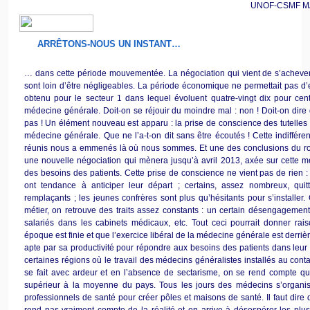
UNOF-CSMF MAIL
ARRÊTONS-NOUS UN INSTANT…
… dans cette période mouvementée. La négociation qui vient de s’achever 
sont loin d’être négligeables. La période économique ne permettait pas d’e
obtenu pour le secteur 1 dans lequel évoluent quatre-vingt dix pour cen
médecine générale. Doit-on se réjouir du moindre mal : non ! Doit-on dire 
pas ! Un élément nouveau est apparu : la prise de conscience des tutelles su
médecine générale. Que ne l’a-t-on dit sans être écoutés ! Cette indiffére
réunis nous a emmenés là où nous sommes. Et une des conclusions du roun
une nouvelle négociation qui mènera jusqu’à avril 2013, axée sur cette 
des besoins des patients. Cette prise de conscience ne vient pas de rien :
ont tendance à anticiper leur départ ; certains, assez nombreux, quit
remplaçants ; les jeunes confrères sont plus qu’hésitants pour s’installer
métier, on retrouve des traits assez constants : un certain désengageme
salariés dans les cabinets médicaux, etc. Tout ceci pourrait donner ra
époque est finie et que l’exercice libéral de la médecine générale est derrièr
apte par sa productivité pour répondre aux besoins des patients dans leu
certaines régions où le travail des médecins généralistes installés au conta
se fait avec ardeur et en l’absence de sectarisme, on se rend compte que 
supérieur à la moyenne du pays. Tous les jours des médecins s’organis
professionnels de santé pour créer pôles et maisons de santé. Il faut dire 
rend pas vraiment compte de la réalité et on arrive à désespérer les plus 