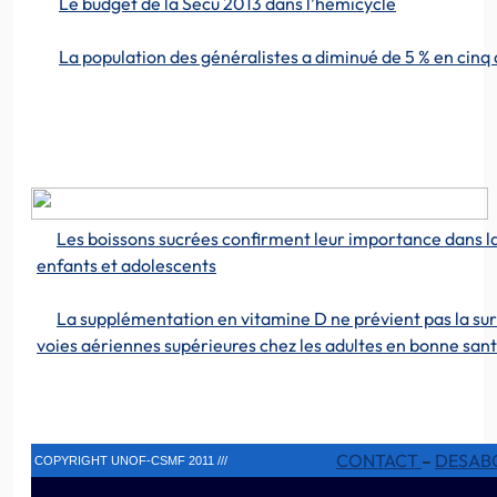
Le budget de la Sécu 2013 dans l’hémicycle
La population des généralistes a diminué de 5 % en cinq
Les boissons sucrées confirment leur importance dans la
enfants et adolescents
La supplémentation en vitamine D ne prévient pas la sur
voies aériennes supérieures chez les adultes en bonne san
CONTACT
–
DESAB
COPYRIGHT UNOF-CSMF 2011 ///