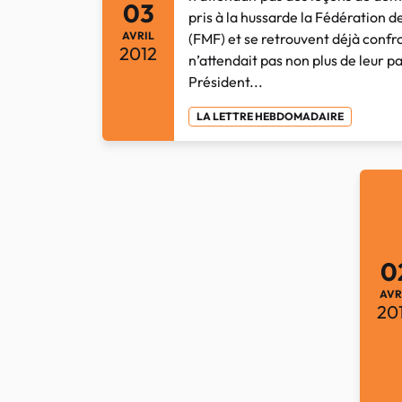
03
pris à la hussarde la Fédération 
AVRIL
(FMF) et se retrouvent déjà confr
2012
n’attendait pas non plus de leur pa
Président...
LA LETTRE HEBDOMADAIRE
0
AVR
20