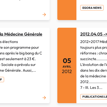
EGORA NEWS
 la Médecine Générale
2012.04.05 -
 élections
2012>2017 Médec
édite son programme pour
toujours plus 
ans après le big bang du C
réformes : chro
n est seulement à 23 €.
succincte............
05
é Sociale a prévalu sur
L’évolution de 
AVRIL
ne Générale. Aussi,...
dans les dix dern
2012
de la médecine
MF
2012.................
7 - III. Les 3...
PUBLICATIONS L