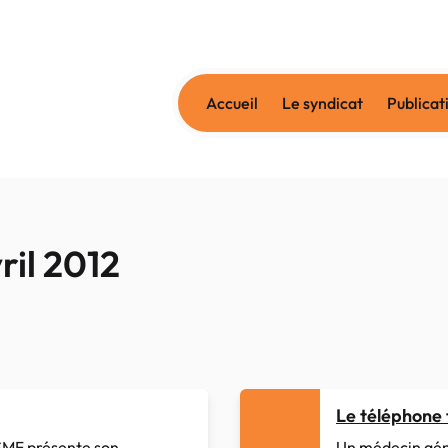
Accueil
Le syndicat
Publicat
ril 2012
Le téléphone 
SMF présente son
Un médecin gén