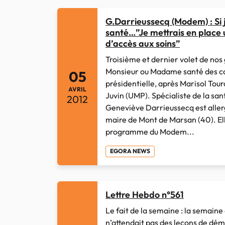
G.Darrieussecq (Modem) : Si j
santé…”Je mettrais en place 
d’accès aux soins”
Troisième et dernier volet de nos
Monsieur ou Madame santé des ca
05
présidentielle, après Marisol Tour
AVRIL
Juvin (UMP). Spécialiste de la san
2012
Geneviève Darrieussecq est aller
maire de Mont de Marsan (40). El
programme du Modem...
EGORA NEWS
Lettre Hebdo n°561
Le fait de la semaine : la semaine 
n’attendait pas des leçons de dém