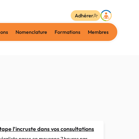
Adhérer
ions
Nomenclature
Formations
Membres
tape l’incruste dans vos consultations
éraliste passe en moyenne 7 heures par