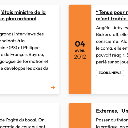
’étais ministre de la
“Tenue pour m
un plan national
m’ont traitée
Angèle Lieby es
 grands interviews des
Bickerstaff, el
ndidats à la
consciente. Alor
04
aine (PS) et Philippe
le coma, elle en
AVRIL
té de François Bayrou,
pouvait réagir. 
2012
gologue de formation et
perlé sur sa joue
le développe les axes du
EGORA NEWS
Externes, “U
de l’agité du bocal. On
Passer du théo
ocratie de ceux qui ont
la pratique, en 