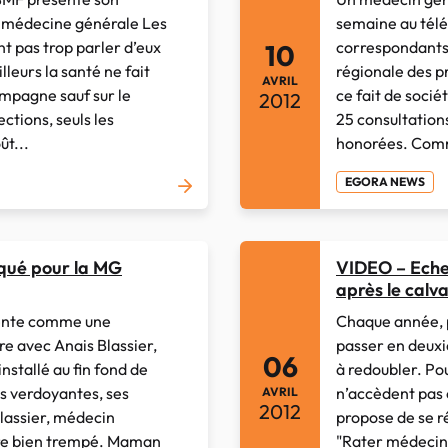
a médecine générale Les
semaine au télé
t pas trop parler d’eux
correspondants 
10
leurs la santé ne fait
régionale des p
AVRIL
ampagne sauf sur le
ce fait de soci
2012
ctions, seuls les
25 consultatio
ût...
honorées. Comm
EGORA NEWS
aqué pour la MG
VIDEO – Echec
après le calva
ésente comme une
Chaque année, p
e avec Anais Blassier,
passer en deux
06
stallé au fin fond de
à redoubler. Po
s verdoyantes, ses
n’accèdent pas 
AVRIL
2012
Blassier, médecin
propose de se r
ère bien trempé. Maman
"Rater médecine