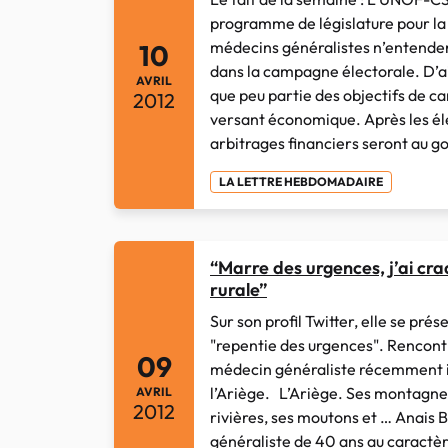
programme de législature pour l
médecins généralistes n’entenden
10
dans la campagne électorale. D’ail
AVRIL
que peu partie des objectifs de c
2012
versant économique. Après les éle
arbitrages financiers seront au go
LA LETTRE HEBDOMADAIRE
“Marre des urgences, j’ai cr
rurale”
Sur son profil Twitter, elle se pr
"repentie des urgences". Rencontr
09
médecin généraliste récemment in
l’Ariège. L’Ariège. Ses montagne
AVRIL
2012
rivières, ses moutons et … Anais 
généraliste de 40 ans au caract