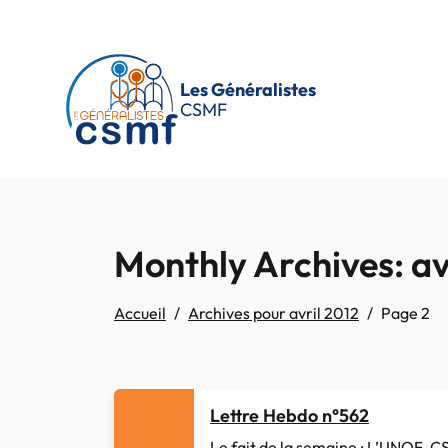
Passer au contenu principal
Les Généralistes
CSMF
Monthly Archives: av
Accueil
Archives pour avril 2012
Page 2
Lettre Hebdo n°562
Le fait de la semaine : L’UNOF-C