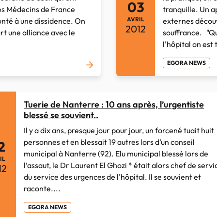
03
des Médecins de France
tranquille. Un a
AVRIL
onté à une dissidence. On
externes découvr
2012
rt une alliance avec le
souffrance. "Qu
l'hôpital on est 
EGORA NEWS
Tuerie de Nanterre : 10 ans après, l’urgentiste
blessé se souvient..
Il y a dix ans, presque jour pour jour, un forcené tuait huit
personnes et en blessait 19 autres lors d’un conseil
2
municipal à Nanterre (92). Elu municipal blessé lors de
IL
l’assaut, le Dr Laurent El Ghozi * était alors chef de servi
12
du service des urgences de l’hôpital. Il se souvient et
raconte....
EGORA NEWS