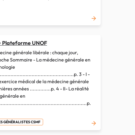
> Plateforme UNOF
ine générale libérale : chaque jour,
proche Sommaire - La médecine générale en
nologie
..............................................p. 3 - I -
l’exercice médical de la médecine générale
ières années ..............p. 4 - II- La réalité
 générale en
........................................................p.
ES GÉNÉRALISTES CSMF