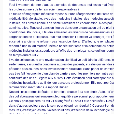
mettre l’accent sur cette dérive.
Faut-il vraiment donner d’autres exemples de dépenses inutiles ou mal év
les professionnels de terrain soient responsables ?
La future démographie médicale repose sur une réorganisation de l’offre de
médicale libérale viable, avec des médecins installés, des médecins associ
installés, des professionnels de santé travaillant en coordination, aidés par
administrative. Tout ceci dans un lieu ou dans une organisation uni ou pluri p
coordonnés. Pour cela, il faudra emmener les revenus de ces ensembles à d
l’organisation ne butte pas sur un mur financier. Le métier va changer, c’est
et certains anciens ne refusent pas l’exercice libéral. D’ailleurs, le rempl
répond à une loi du marché libérale basée sur l’offre et la demande où act
médecins installés est supérieure à l’offre des remplaçants, ce qui leur don
de temps durera-t-il ?
Il va de soi que seule une revalorisation significative doit faire la différence 
sédentarisé, assurant la continuité auprès des patients, et celui qui viendra
périodes plus courtes, sans investissement structurel. Sans parler de chefferie
pas être fait l’économie d’un plan de carrière pour les premiers nommés pe
continuité des uns eu égard aux autres. Cette évolution peut correspondre a
médecins hospitaliers au fil de leur parcours professionnel. Elle peut repré
rémunération inscrit dans le rapport Hubert.
Devant ces carrières libérales différentes, chacun fera son choix. Autour d’u
des collaborateurs qui trouveront leur équilibre personnel pour apporter leur
Ce choix politique sera-t-il fait ? La longévité lui sera-t-elle accordée ? Des
dans d’autres secteurs que le soin pour obtenir un résultat ? Cessera-t-on 
mesures, d’essayer les mauvaises solutions, d’attendre de la technologie q