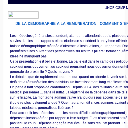
UNOF-CSMF MAI
DE LA DEMOGRAPHIE A LA REMUNERATION : COMMENT S’EN
Les médecins généralistes attendent, attendent, attendent depuis plusieurs
suivies d’actes. Les rapports et les études se succèdent à un rythme effréné.
baisse démographique mâtinée d’absence d’installations, du rapport du Doc
premières fuites ouvrent des perspectives sur les trois piliers : formation, ré
idées ne manquent pas.
Cette présentation est belle et bonne. La balle est dans le camp des politiq
ceux qui nous gouvernent ou ceux qui pourraient nous gouverner donnent-i
générale de proximité ? Quels moyens ?
Le débat risque de rapidement tourner court quand on aborde l’avenir sur l
delà de la rémunération des individus, un investissement long et efficace s’
On parle à tout propos de coordination. Depuis 2004, des millions d’euro son
médical personnel … sans résultat. La légitimité de la dépense dans de tel
sur l’efficacité. La montagne administrative n’a toujours pas accouché de sa
il pu être plus justement alloué ? Que n’aurait-on dit si ces sommes avaient
fait des médecins généralistes libéraux ?
Pour accueillir les médecins dans les zones difficiles démographiquement, de
dépenses inconsidérées par rapport à leur budget. Elles n’ont souvent attir
pas tenu le coup. Dépense engagée mal évaluée sans résultat probant. Le C