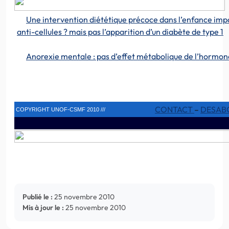
Une intervention diététique précoce dans l’enfance imp
anti-cellules ? mais pas l’apparition d’un diabète de type 1
Anorexie mentale : pas d’effet métabolique de l’hormon
CONTACT
–
DESAB
COPYRIGHT UNOF-CSMF 2010 ///
Publié le :
25 novembre 2010
Mis à jour le :
25 novembre 2010