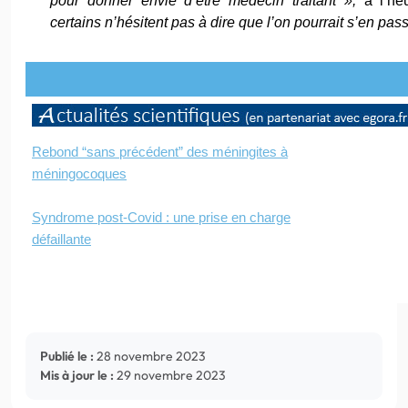
pour donner envie d’être médecin traitant »,
à l’he
certains n’hésitent pas à dire que l’on pourrait s’en pa
Rebond “sans précédent” des méningites à
méningocoques
Syndrome post-Covid : une prise en charge
défaillante
Publié le :
28 novembre 2023
Mis à jour le :
29 novembre 2023