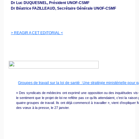
Dr Luc DUQUESNEL, Président UNOF-CSMF
Dr Béatrice FAZILLEAUD, Secrétaire Générale UNOF-CSMF
> REAGIR A CET EDITORIAL <
Groupes de travail sur la loi de santé : Une stratégie ministérielle pour
« Des syndicats de médecins ont exprimé une opposition ou des inquiétudes vis-à-v
le sentiment que le projet de loi ne reflète pas ce qu’ils attendaient, c’est la raison
quatre groupes de travail. Ils ont déjà commencé à travailler », vient d’expliquer
des vœux à la presse, le 27 janvier.