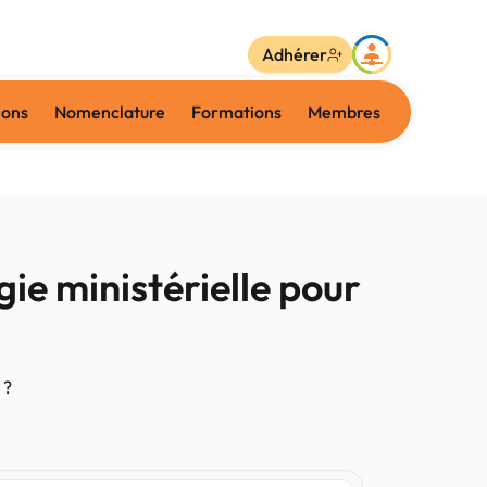
Adhérer
ions
Nomenclature
Formations
Membres
gie ministérielle pour
 ?