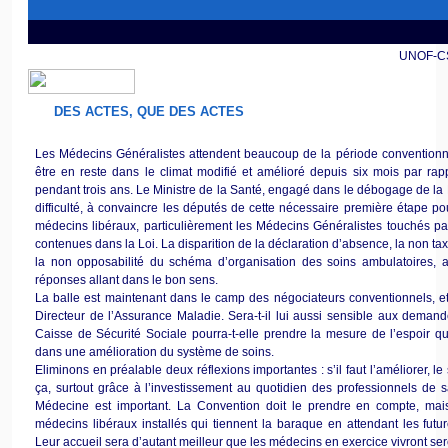
UNOF-CSM
DES ACTES, QUE DES ACTES
Les Médecins Généralistes attendent beaucoup de la période conventionne
être en reste dans le climat modifié et amélioré depuis six mois par ra
pendant trois ans. Le Ministre de la Santé, engagé dans le débogage de la 
difficulté, à convaincre les députés de cette nécessaire première étape pou
médecins libéraux, particulièrement les Médecins Généralistes touchés pa
contenues dans la Loi. La disparition de la déclaration d’absence, la non taxa
la non opposabilité du schéma d’organisation des soins ambulatoires, 
réponses allant dans le bon sens.
La balle est maintenant dans le camp des négociateurs conventionnels, et
Directeur de l’Assurance Maladie. Sera-t-il lui aussi sensible aux dema
Caisse de Sécurité Sociale pourra-t-elle prendre la mesure de l’espoir q
dans une amélioration du système de soins.
Eliminons en préalable deux réflexions importantes : s’il faut l’améliorer, 
ça, surtout grâce à l’investissement au quotidien des professionnels de s
Médecine est important. La Convention doit le prendre en compte, mais
médecins libéraux installés qui tiennent la baraque en attendant les futur
Leur accueil sera d’autant meilleur que les médecins en exercice vivront ser