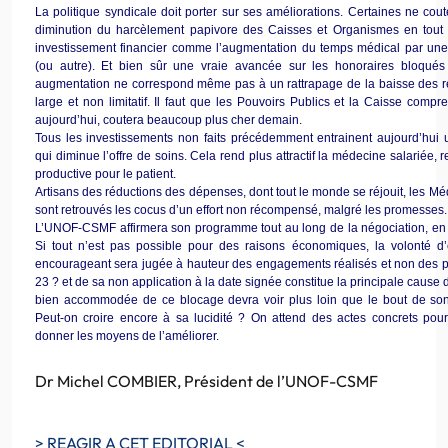
La politique syndicale doit porter sur ses améliorations. Certaines ne co
diminution du harcèlement papivore des Caisses et Organismes en tout
investissement financier comme l’augmentation du temps médical par une a
(ou autre). Et bien sûr une vraie avancée sur les honoraires bloqués 
augmentation ne correspond même pas à un rattrapage de la baisse des reve
large et non limitatif. Il faut que les Pouvoirs Publics et la Caisse compr
aujourd’hui, coutera beaucoup plus cher demain.
Tous les investissements non faits précédemment entrainent aujourd’hui 
qui diminue l’offre de soins. Cela rend plus attractif la médecine salarié
productive pour le patient.
Artisans des réductions des dépenses, dont tout le monde se réjouit, les M
sont retrouvés les cocus d’un effort non récompensé, malgré les promesses.
L’UNOF-CSMF affirmera son programme tout au long de la négociation, en 
Si tout n’est pas possible pour des raisons économiques, la volonté d
encourageant sera jugée à hauteur des engagements réalisés et non des 
23 ? et de sa non application à la date signée constitue la principale cause 
bien accommodée de ce blocage devra voir plus loin que le bout de so
Peut-on croire encore à sa lucidité ? On attend des actes concrets pour
donner les moyens de l’améliorer.
Dr Michel COMBIER, Président de l’UNOF-CSMF
> REAGIR A CET EDITORIAL <