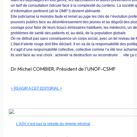
un tarif de consultation ridicule face à la complexité du contenu. La société 
d’information pertinent (ah le DMP !) devient aliénante.
Elle judiciarise la moindre faute et remet au juge les clés de l’évolution pro
pouvoirs publics face au désintéressement des jeunes et au dégoût des plus
courage pour faire de leurs boucs émissaires habituels, les médecins, un des
problèmes de santé des patients et, au-delà, de la population globale.
On ne détruit pas sans conséquence un corps social, avec un tel niveau de 
L’état d’alerte rouge doit être déclaré. Il en va de la responsabilité des politi
Il s’agit d’une responsabilité collective, collective comme l’a été leur ach
Ils sont face au vrai choix : achever la destruction ou reconstruire … vite ça c
Dr Michel COMBIER, Président de l’UNOF-CSMF
> REAGIR A CET EDITORIAL <
L’ASV n’est pas la retraite du régime général