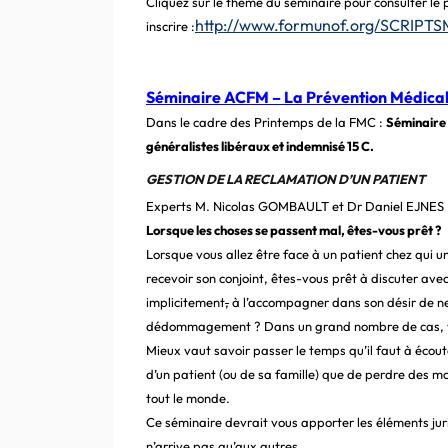
Cliquez sur le thème du séminaire pour consulter l
http://www.formunof.org/SCRIPTSM
inscrire :
Séminaire ACFM – La Prévention Médicale
Dans le cadre des Printemps de la FMC
:
Séminaire 
généralistes libéraux et indemnisé 15 C.
GESTION DE LA RECLAMATION D’UN PATIENT
Experts M. Nicolas GOMBAULT et Dr Daniel EJNES
Lorsque les choses se passent mal, êtes-vous prêt ?
Lorsque vous allez être face à
un patient chez qui u
recevoir son conjoint, êtes-vous prêt à discuter avec
implicitement
,
à l’accompagner dans son désir de ne 
dédommagement ? Dans un grand nombre de cas, vo
Mieux vaut savoir passer le temps qu’il faut à écou
d’un patient (ou de sa famille) que de perdre des m
tout le monde.
Ce séminaire devrait vous apporter les éléments jur
n’arrive pas qu’aux autres.