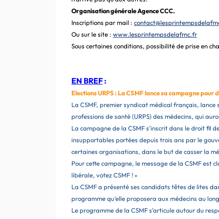
Organisation générale Agence CCC.
Inscriptions par mail :
contact@lesprintempsdelafmc
Ou sur le site :
www.lesprintempsdelafmc.fr
Sous certaines conditions, possibilité de prise en ch
EN BREF
:
Elections URPS : La CSMF lance sa campagne pour di
La CSMF, premier syndicat médical français, lance 
professions de santé (URPS) des médecins, qui auron
La campagne de la CSMF s'inscrit dans le droit fil de
insupportables portées depuis trois ans par le gou
certaines organisations, dans le but de casser la mé
Pour cette campagne, le message de la CSMF est clai
libérale, votez CSMF ! »
La CSMF a présenté ses candidats têtes de lites dans 
programme qu'elle proposera aux médecins au long d
Le programme de la CSMF s'articule autour du resp