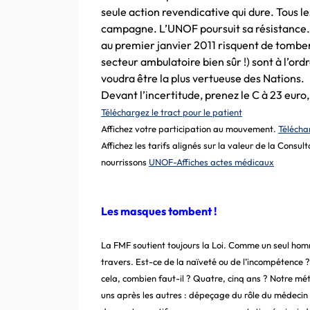
seule action revendicative qui dure. Tous l
campagne. L’UNOF poursuit sa résistance. 
au premier janvier 2011 risquent de tomber
secteur ambulatoire bien sûr !) sont à l’ord
voudra être la plus vertueuse des Nations.
Devant l’incertitude, prenez le C à 23 euro, 
Téléchargez le tract pour le patient
Affichez votre participation au mouvement.
Téléchar
Affichez les tarifs alignés sur la valeur de la Consult
nourrissons
UNOF-Affiches actes médicaux
Les masques tombent !
La FMF soutient toujours la Loi. Comme un seul homme
travers. Est-ce de la naïveté ou de l’incompétence ? L
cela, combien faut-il ? Quatre, cinq ans ? Notre mé
uns après les autres : dépeçage du rôle du médecin g