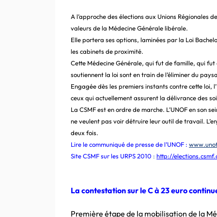
A
l’approche des élections aux Unions Régionales de
valeurs de la Médecine Générale libérale.
Elle portera ses options, laminées par la Loi Bachel
les cabinets de proximité.
Cette Médecine Générale, qui fut de famille, qui fut
soutiennent la loi sont en train de l’éliminer du pay
Engagée dès les premiers instants contre cette loi, 
ceux qui actuellement assurent la délivrance des soi
La CSMF est en ordre de marche. L’UNOF en son sein
ne veulent pas voir détruire leur outil de travail. 
deux fois.
Lire le communiqué de presse de l’UNOF
:
www.unof
Site CSMF sur les URPS 2010
:
http://elections.csmf.
La contestation sur le C à 23 euro continue
Première étape de la mobilisation de la Méd