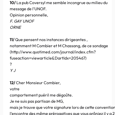
10/
La pub Coversyl me semble incongrue au milieu du
message de l’UNOF.
Opinion personnelle,
F. GAY UNOF
ORNE
11/
Que pensent nos instances dirigeantes ,
notamment M Combier et M Chassang, de ce sondage
(http://www.quotimed.com/journal/index.cfm?
fuseaction=viewarticle&DartIdx=205467)
?
Y J
12/
Cher Monsieur Combier,
votre
comportement puéril me dégoûte.
Je ne suis pas partisan de MG,
mais je trouve que votre signature lors de cette convention
l’encontre des même prérogatives que vous prôniez il y a 2