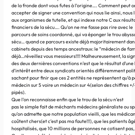
de la fronde dont vous futes à l’origine…. Comment peut o
accepter de signer une convention qui nous lie ainsi, nous 
aux organismes de tutelle, et qui indexe notre C aux résult
financiers de la sécu…. Qu’on ne me fasse pas rire avec le
parcours de soins coordonné, qui va éponger le trou abyssa
sécu… quand ce parcours existe déjà majoritairement dans
cabinets depuis des temps ancestraux: le “médecin de fami
déjà…réveillez vous messieurs!!!! Malheureusement, la sig
des deux dernières conventions n’est que le résultat d’une 
d’intérêt entre deux syndicats orientés différemment pol
sachant pour finir que ces 2 entités ne représentent qu’à p
médecin sur 5 voire un médecin sur 4(selon des chiffres +/
pipés).
Que l’on reconnaisse enfin que le trou de la sécu n’est
pas le simple fait de méchants médecins généraliste ou spé
qu’on admette que notre population vieilli, que les médic
coûtent chers(et c’est pas ma faute!!!), que les patients âg
hospitalisés, que 10 millions de personnes ne cotisent pas,