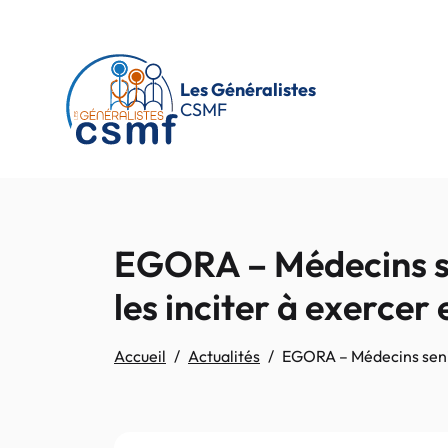
Passer au contenu principal
Les Généralistes
CSMF
EGORA – Médecins seni
les inciter à exerce
Accueil
Actualités
EGORA – Médecins seniors