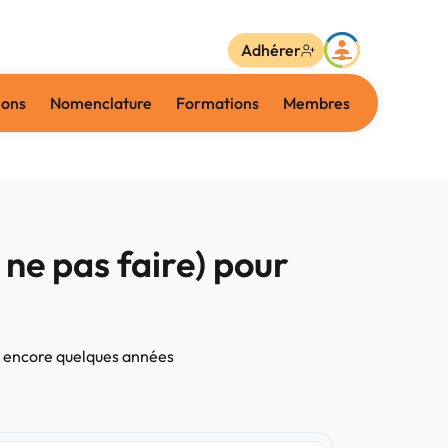
Adhérer
ions
Nomenclature
Formations
Membres
 ne pas faire) pour
cer encore quelques années