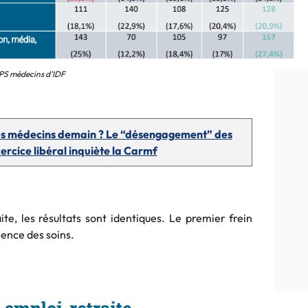
S médecins d’IDF
 des médecins demain ? Le “désengagement” des
xercice libéral inquiète la Carmf
e, les résultats sont identiques. Le premier frein
nence des soins.