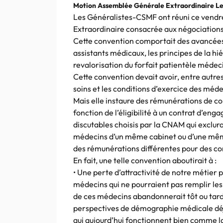
Motion Assemblée Générale Extraordinaire L
Les Généralistes-CSMF ont réuni ce vend
Extraordinaire consacrée aux négociation
Cette convention comportait des avancées 
assistants médicaux, les principes de la hi
revalorisation du forfait patientèle médeci
Cette convention devait avoir, entre autres
soins et les conditions d’exercice des méde
Mais elle instaure des rémunérations de c
fonction de l’éligibilité à un contrat d’eng
discutables choisis par la CNAM qui exclur
médecins d’un même cabinet ou d’une même
des rémunérations différentes pour des co
En fait, une telle convention aboutirait à :
• Une perte d’attractivité de notre métier 
médecins qui ne pourraient pas remplir les
de ces médecins abandonnerait tôt ou tard 
perspectives de démographie médicale déjà
qui aujourd’hui fonctionnent bien comme l