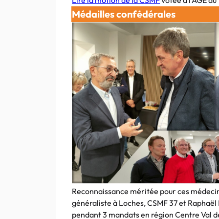
Lire la motion de la CSMF
votée à l’AGE du
Médailles confédérales
Reconnaissance méritée pour ces médecin
généraliste à Loches, CSMF 37 et Raphaël
pendant 3 mandats en région Centre Val de L