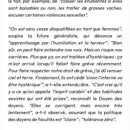
le fait, par exemple, de
“classer les étudiantes si elles
sont baisables ou non, les traiter de grosses vaches,
excuser certaines violences sexuelles”.
“On est sans cesse disqualifiées en tant que femmes”,
soupire la future généraliste, qui dénonce un
“apprentissage par l’humiliation et la terreur”
.
“Bien
sûr, on peut faire entendre nos voix. Mais on risque nos
carrières. Plus que ça, on est traitées d’hystériques : ça
m’est arrivé lorsqu’il fallait faire grève récemment.
Pour faire respecter notre droit de grève, j’ai dû remuer
ciel et terre. Finalement, ils ont cédé ‘sinon l’interne va
être hystérique’”,
a-t-elle entendu dire.
“C’est vrai qu’il
y a ce qu’on appelle ‘l’esprit carabin’ et des habitudes
sexistes qui ont été prises”,
reconnaît le Doyen des
doyens.
“Elles se corrigent, mais encore très
lentement”,
a-t-il observé, assurant que la politique
des doyens de facultés est
“claire”
:
“tolérance zéro”
.