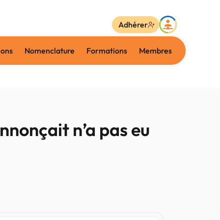
Adhérer
ions
Nomenclature
Formations
Membres
annonçait n’a pas eu