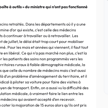
boîte à outils » du ministre qui n’ont pas fonctionné
cins retraités. Dans les départements où il y a une
mine d’or qui existe, c’est celle des médecins
 à continuer à travailler ou à retravailler. Les
e juillet, le délai était trop court pour mobiliser
é. Pour les mois et années qui viennent, il faut tout
e en libéral. Ce qui n’a pas marché non plus, c’est la
r les patients des soins non programmés vers les
erritoires ruraux à faible démographie médicale, la
as que celle du nombre de médecins mais c’est aussi
t là d’un problème d’aménagement du territoire, et il
cal à piloter sa voiture pour faire des visites à
en de transport. Enfin, on a aussi vu la difficulté des
lation médicale, à vraiment faire le lien entre les
médecins qui avaient accepté d’en recevoir.
coter la majoration de 15 euros alors qu’ils ont pris