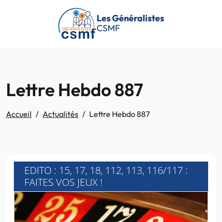
Passer au contenu principal
Les Généralistes
CSMF
Lettre Hebdo 887
Accueil
Actualités
Lettre Hebdo 887
EDITO : 15, 17, 18, 112, 113, 116/117 :
FAITES VOS JEUX !