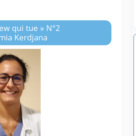
iew qui tue » N°2
mia Kerdjana