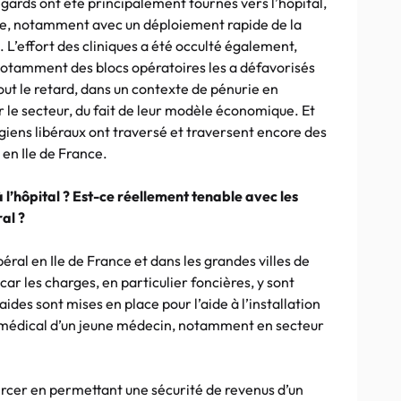
egards ont été principalement tournés vers l’hôpital,
ille, notamment avec un déploiement rapide de la
. L’effort des cliniques a été occulté également,
, notamment des blocs opératoires les a défavorisés
tout le retard, dans un contexte de pénurie en
r le secteur, du fait de leur modèle économique. Et
urgiens libéraux ont traversé et traversent encore des
s en Ile de France.
à l’hôpital ? Est-ce réellement tenable avec les
al ?
ibéral en Ile de France et dans les grandes villes de
 car les charges, en particulier foncières, y sont
ides sont mises en place pour l’aide à l’installation
et médical d’un jeune médecin, notamment en secteur
ercer en permettant une sécurité de revenus d’un