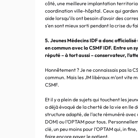
côté, une meilleure implantation territoria
coordination ville-hôpital. Ceux qui gardent
aide lorsqu’ils ont besoin d’avoir des corre
s’en sont mieux sorti pendant la crise du fa
5. Jeunes Médecins IDF a donc officialisé 
en commun avec la CSMF IDF. Entre un syn
réputé – à tort aussi – conservateur, l’at
Honnêtement ? Je ne connaissais pas la C
commun. Mais les JM libéraux m’ont vite mis
CSMF.
Et il y a plein de sujets qui touchent les 
a déjà évoqué de la cherté de la vie en Ile 
structure adapté, de l’acte rémunéré avec
DOM) ou l’OPTAM pour tous. Personnellement,
clé, un peu moins pour l’OPTAM qui, in fine,
faire encore payer le patient.