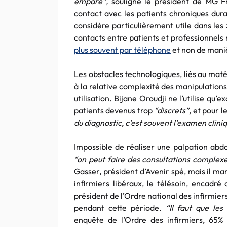
emparé”,
souligne le président de MG F
contact avec les patients chroniques dur
considère particulièrement utile dans les 
contacts entre patients et professionnels
plus souvent par téléphone
et non de maniè
Les obstacles technologiques, liés au matér
à la relative complexité des manipulation
utilisation. Bijane Oroudji ne l’utilise q
patients devenus trop
“discrets”,
et pour l
du diagnostic, c’est souvent l’examen clini
Impossible de réaliser une palpation abd
“on peut faire des consultations complex
Gasser, président d’Avenir spé, mais il man
infirmiers libéraux, le télésoin, encadr
président de l’Ordre national des infirmie
pendant cette période.
“Il faut que les
enquête de l’Ordre des infirmiers, 65% 