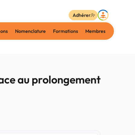
Adhérer
ions
Nomenclature
Formations
Membres
 face au prolongement