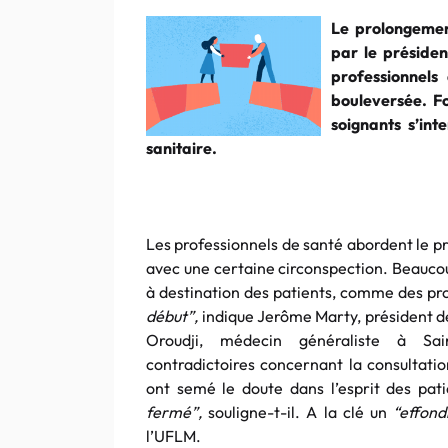
Le prolongemen
par le présiden
professionnels
bouleversée. F
soignants s’int
sanitaire.
Les professionnels de santé abordent le p
avec une certaine circonspection. Beaucou
à destination des patients, comme des pr
début”,
indique Jerôme Marty, président 
Oroudji, médecin généraliste à Saint
contradictoires concernant la consultati
ont semé le doute dans l’esprit des pat
fermé”,
souligne-t-il. A la clé un
“effon
l’UFLM.