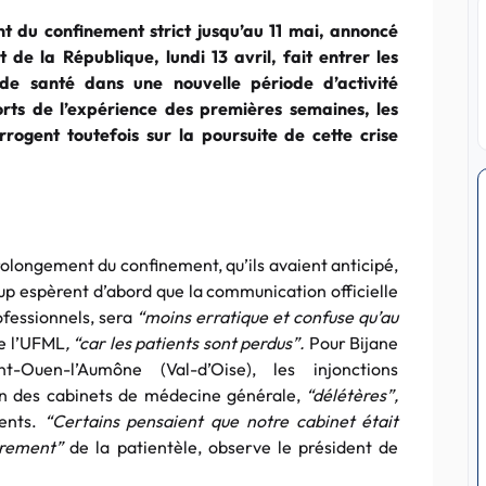
t du confinement strict jusqu’au 11 mai, annoncé
t de la République, lundi 13 avril, fait entrer les
 de santé dans une nouvelle période d’activité
orts de l’expérience des premières semaines, les
errogent toutefois sur la poursuite de cette crise
rolongement du confinement, qu’ils avaient anticipé,
p espèrent d’abord que la communication officielle
ofessionnels, sera
“moins erratique et confuse qu’au
de l’UFML
, “car les patients sont perdus”.
Pour Bijane
-Ouen-l’Aumône (Val-d’Oise), les injonctions
on des cabinets de médecine générale,
“délétères”,
ients.
“Certains pensaient que notre cabinet était
drement”
de la patientèle, observe le président de