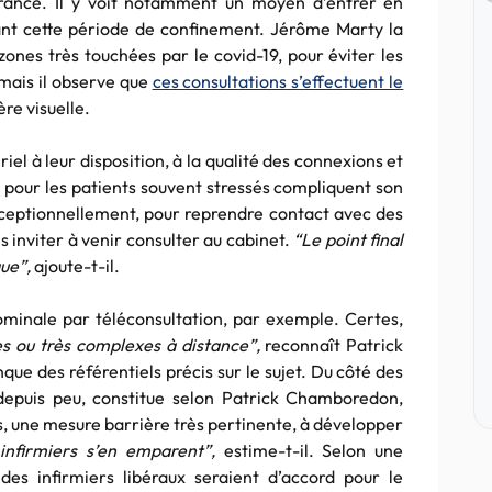
rance. Il y voit notamment un moyen d’entrer en
ant cette période de confinement. Jérôme Marty la
zones très touchées par le covid-19, pour éviter les
 mais il observe que
ces consultations s’effectuent le
re visuelle.
iel à leur disposition, à la qualité des connexions et
s pour les patients souvent stressés compliquent son
u’exceptionnellement, pour reprendre contact avec des
es inviter à venir consulter au cabinet.
“Le point final
que”,
ajoute-t-il.
ominale par téléconsultation, par exemple. Certes,
es ou très complexes à distance”,
reconnaît Patrick
que des référentiels précis sur le sujet. Du côté des
é depuis peu, constitue selon Patrick Chamboredon,
rs, une mesure barrière très pertinente, à développer
 infirmiers s’en emparent”,
estime-t-il. Selon une
des infirmiers libéraux seraient d’accord pour le