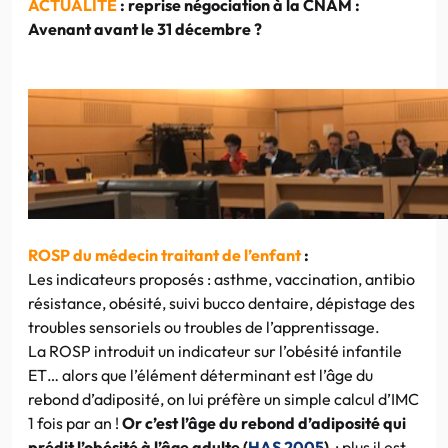
ACTUALITE
: reprise négociation à la CNAM :
Avenant avant le 31 décembre ?
ROSP du médecin traitant de l’enfant
:
Les indicateurs proposés : asthme, vaccination, antibio
résistance, obésité, suivi bucco dentaire, dépistage des
troubles sensoriels ou troubles de l’apprentissage.
La ROSP introduit un indicateur sur l’obésité infantile
ET… alors que l’élément déterminant est l’âge du
rebond d’adiposité, on lui préfère un simple calcul d’IMC
1 fois par an !
Or c’est l’âge du rebond d’adiposité qui
prédit l’obésité à l’âge adulte (
HAS 2005
)
: plus il est