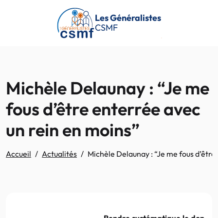
Passer au contenu principal
Les Généralistes
CSMF
Michèle Delaunay : “Je me
fous d’être enterrée avec
un rein en moins”
Accueil
Actualités
Michèle Delaunay : “Je me fous d’être
Rendre systématique le don