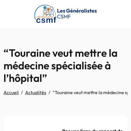
Passer au contenu principal
Les Généralistes
CSMF
“Touraine veut mettre la
médecine spécialisée à
l’hôpital”
Accueil
Actualités
“Touraine veut mettre la médecine spéc
Pas une ligne du rapport de