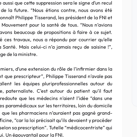
 aussi que cette suppression sera le signe d’un recul
 de la future. “Nous étions contre, nous avons été
onnaît Philippe Tisserand, les président de la FNI et
u Mouvement pour la santé de tous. “Nous n’avions
vons beaucoup de propositions à faire à ce sujet.
é ces travaux, nous a répondu par courrier qu’elle
a Santé. Mais celui-ci n’a jamais reçu de saisine !”,
ge de la ministre.
miers, d’une extension du rôle de l’infirmier dans la
nt que prescripteur”, Philippe Tisserand n’avale pas
allent les équipes pluriprofessionnelles autour du
, paternaliste. C’est autour du patient qu’il faut
 Il redoute que les médecins n’aient l’idée “dans une
es paramédicaux sur les territoires, loin du domicile
e que les pharmaciens n’auraient pas gagné grand-
cine, “car la loi précisait qu’ils devaient y procéder
 selon sa prescription”. Tutelle “médicocentriste” qui
lui. Un épouvantail pour la FNI.