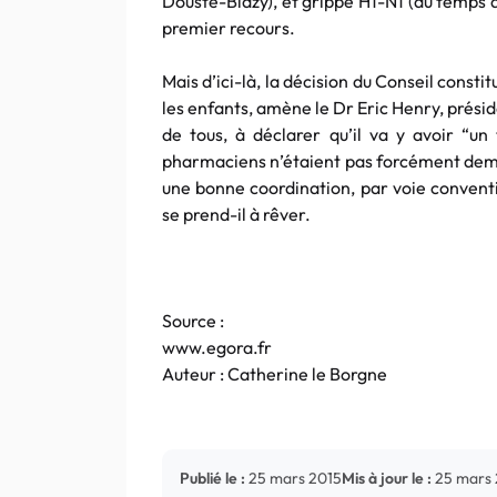
Douste-Blazy), et grippe H1-N1 (du temps 
premier recours.
Mais d’ici-là, la décision du Conseil constit
les enfants, amène le Dr Eric Henry, prési
de tous, à déclarer qu’il va y avoir “un 
pharmaciens n’étaient pas forcément dema
une bonne coordination, par voie convent
se prend-il à rêver.
Source :
www.egora.fr
Auteur : Catherine le Borgne
Publié le :
25 mars 2015
Mis à jour le :
25 mars 