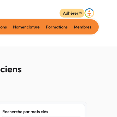
Adhérer
ions
Nomenclature
Formations
Membres
aciens
Recherche par mots clés