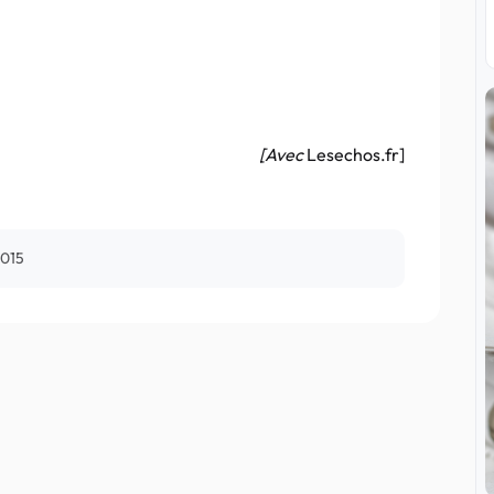
[Avec
Lesechos.fr]
2015