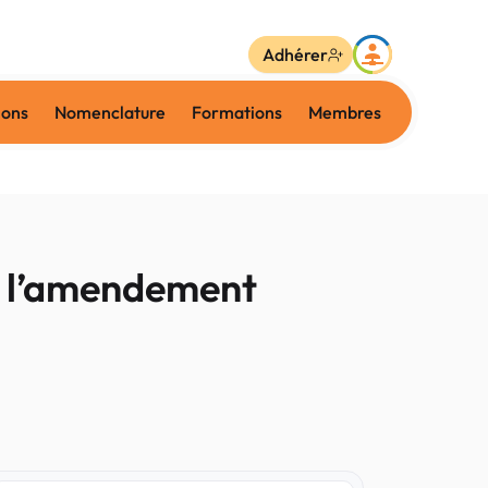
Adhérer
ions
Nomenclature
Formations
Membres
 : l’amendement