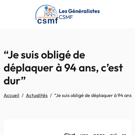
Passer au contenu principal
Les Généralistes
CSMF
“Je suis obligé de
déplaquer à 94 ans, c’est
dur”
Accueil
Actualités
“Je suis obligé de déplaquer à 94 ans, 
C’est une page qui se