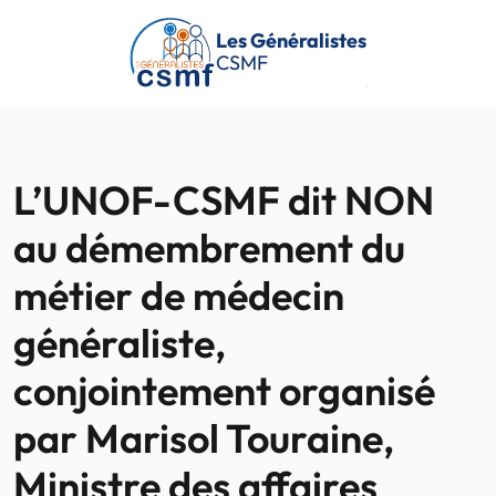
Passer au contenu principal
Les Généralistes
CSMF
L’UNOF-CSMF dit NON
au démembrement du
métier de médecin
généraliste,
conjointement organisé
par Marisol Touraine,
Ministre des affaires