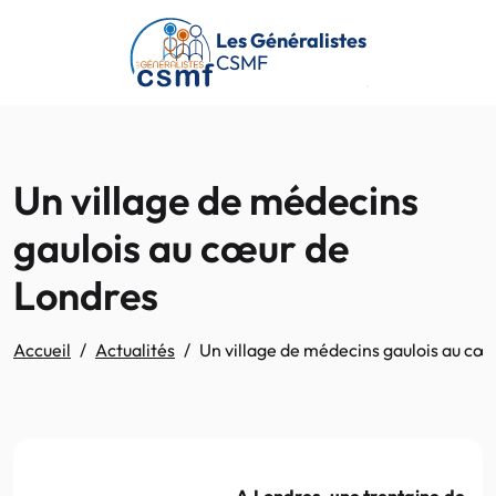
Passer au contenu principal
Les Généralistes
CSMF
Un village de médecins
gaulois au cœur de
Londres
Accueil
Actualités
Un village de médecins gaulois au cœ
A Londres, une trentaine de