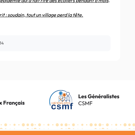
épidémie qui a fait rire des écoliers pendant 6 mois
.
 : soudain, tout un village perd la tête.
014