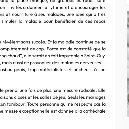
quand la place manque, de grandes estrades sont
 sont invités à donner le rythme et à encourager les
ns et nourriture à ses malades, une idée qui a très
 simuler la maladie pour bénéficier de ces repas
révèlent sans succès. Et la maladie continue de se
 complétement de cap. Force est de constaté que la
ang chaud”, elle serait en fait imputable à Saint-Guy,
, mais aussi de provoquer des maladies nerveuses. Il
asbourgeois, trop matérialistes et pêcheurs à son
le prend, une fois de plus, une mesure radicale. Elle
maisons closes et les salles de jeu. Seuls les mariages
aucun tambour. Toute personne qui ne respecte pas la
 une messe exceptionnelle est donnée à la cathédrale