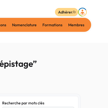
Adhérer
ions
Nomenclature
Formations
Membres
dépistage”
Recherche par mots clés