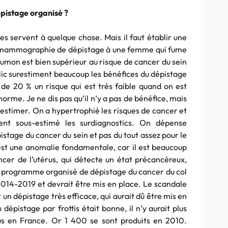
épistage organisé ?
es servent à quelque chose. Mais il faut établir une
ne mammographie de dépistage à une femme qui fume
oumon est bien supérieur au risque de cancer du sein
ic surestiment beaucoup les bénéfices du dépistage
it de 20 % un risque qui est très faible quand on est
orme. Je ne dis pas qu’il n’y a pas de bénéfice, mais
surestimer. On a hypertrophié les risques de cancer et
ent sous-estimé les surdiagnostics. On dépense
istage du cancer du sein et pas du tout assez pour le
’est une anomalie fondamentale, car il est beaucoup
ncer de l’utérus, qui détecte un état précancéreux,
n programme organisé de dépistage du cancer du col
 2014-2019 et devrait être mis en place. Le scandale
t un dépistage très efficace, qui aurait dû être mis en
 dépistage par frottis était bonne, il n’y aurait plus
us en France. Or 1 400 se sont produits en 2010.