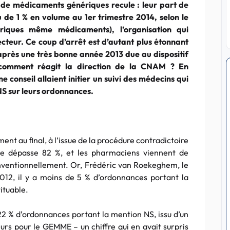
 de médicaments génériques recule : leur part de
de 1 % en volume au 1er trimestre 2014, selon le
ques même médicaments), l’organisation qui
ecteur. Ce coup d’arrêt est d’autant plus étonnant
t après une très bonne année 2013 due au dispositif
 comment réagit la direction de la CNAM ? En
 conseil allaient initier un suivi des médecins qui
S sur leurs ordonnances.
ment au final, à l’issue de la procédure contradictoire
que dépasse 82 %, et les pharmaciens viennent de
onventionnellement. Or, Frédéric van Roekeghem, le
12, il y a moins de 5 % d’ordonnances portant la
tituable.
22 % d’ordonnances portant la mention NS, issu d’un
rs pour le GEMME – un chiffre qui en avait surpris