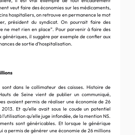
talière, il est vrai exempte de tout encadrement
ent veut faire des économies sur les médicaments,
ins hospitaliers, on retrouve en permanence le mot
her, président du syndicat. On pourrait faire des
e ne met rien en place”. Pour parvenir à faire des
 génériques, il suggère par exemple de confier aux
nances de sortie d’hospitalisation.
llions
 sont dans le collimateur des caisses. Histoire de
auts de Seine vient de publier un communiqué,
es avaient permis de réaliser une économie de 26
2013. Et qu’elle avait sous le coude un potentiel
 l’utilisation qu’elle juge infondée, de la mention NS.
ments sont généricables. Et lorsque le générique
e qui a permis de générer une économie de 26 millions