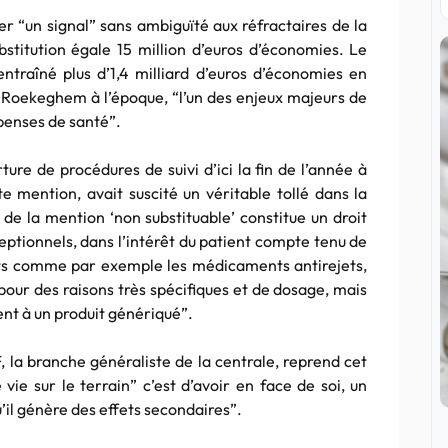
yer “un signal” sans ambiguïté aux réfractaires de la
ubstitution égale 15 million d’euros d’économies. Le
traîné plus d’1,4 milliard d’euros d’économies en
an Roekeghem à l’époque, “l’un des enjeux majeurs de
épenses de santé”.
ture de procédures de suivi d’ici la fin de l’année à
ite mention, avait suscité un véritable tollé dans la
 de la mention ‘non substituable’ constitue un droit
eptionnels, dans l’intérêt du patient compte tenu de
its comme par exemple les médicaments antirejets,
 pour des raisons très spécifiques et de dosage, mais
ent à un produit génériqué”.
 la branche généraliste de la centrale, reprend cet
vie sur le terrain” c’est d’avoir en face de soi, un
u’il génère des effets secondaires”.