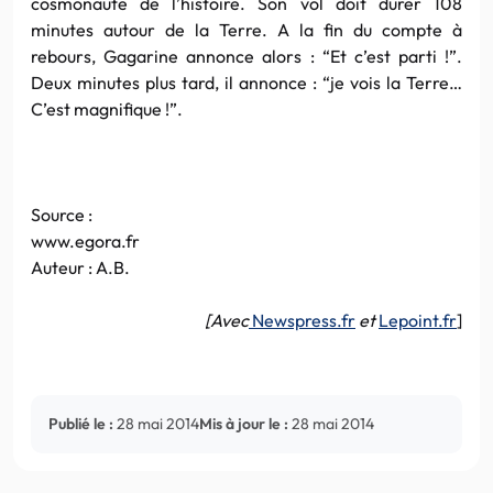
cosmonaute de l’histoire. Son vol doit durer 108
minutes autour de la Terre. A la fin du compte à
rebours, Gagarine annonce alors : “Et c’est parti !”.
Deux minutes plus tard, il annonce : “je vois la Terre…
C’est magnifique !”.
Source :
www.egora.fr
Auteur : A.B.
[Avec
Newspress.fr
et
Lepoint.fr
]
Publié le :
28 mai 2014
Mis à jour le :
28 mai 2014