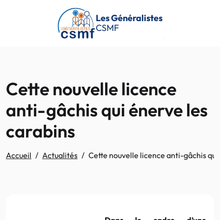
Passer au contenu principal
Les Généralistes
CSMF
Cette nouvelle licence
anti-gâchis qui énerve les
carabins
Accueil
Actualités
Cette nouvelle licence anti-gâchis qui
Dans le cadre d’une