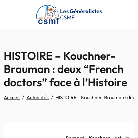
Passer au contenu principal
Les Généralistes
CSMF
HISTOIRE – Kouchner-
Brauman : deux “French
doctors” face à l’Histoire
Accueil
Actualités
HISTOIRE – Kouchner-Brauman : deux “
Bernard Kouchner est le