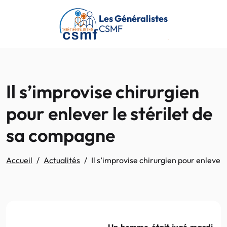
Passer au contenu principal
Les Généralistes
CSMF
Il s’improvise chirurgien
pour enlever le stérilet de
sa compagne
Accueil
Actualités
Il s’improvise chirurgien pour enlever
Un homme était jugé mardi