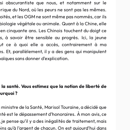
ussi obscurantiste que nous, et notamment sur le
érique du Nord, où les peurs ne sont pas les mêmes.
ploités, et les OGM ne sont même pas nommés, car ils
ologie végétale ou animale. Quant à la Chine, elle
 en cinquante ans. Les Chinois touchent du doigt ce
s, à savoir être sensible au progrès. Ici, la jeune
ut ce à quoi elle a accès, contrairement à ma
ès. Et, parallèlement, il y a des gens qui manipulent
haïques sans donner d’explication.
 la santé. Vous estimez que la notion de liberté de
ourquoi ?
 ministre de la Santé, Marisol Touraine, a décidé que
anté est le dépassement d’honoraires. À mon avis, ce
je pense qu’il y a des inégalités de traitement, mais
ins qu’à l’argent de chacun. On est aujourd’hui dans