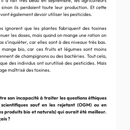
l a fait très beau en septembre, les agriculteurs
, sinon ils perdaient toute leur production. Et cette
 vont également devoir utiliser les pesticides.
ns ignorent que les plantes fabriquent des toxines
minuer les doses, mais quand on mange une ration on
s s’inquiéter, car elles sont à des niveaux très bas.
 mange bio, car ces fruits et légumes sont moins
viennent de champignons ou des bactéries. Tout cela,
 que des individus ont surutilisé des pesticides. Mais
age maîtrisé des toxines.
re son incapacité à traiter les questions éthiques
scientifiques sauf en les rejetant (OGM) ou en
s produits bio et naturels) qui aurait été meilleur.
ais ?