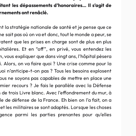
mitant les dépassements d’honoraires… Il s’agit de
ernements ont renâclé.
nt la stratégie nationale de santé et je pense que ce
ne sait pas où on va et donc, tout le monde a peur, se
tatent que les prises en charge sont de plus en plus
alières. Et en “off”, en privé, vous entendez les
n, vous expliquer que dans vingt ans, l’hôpital pèsera
ui. Alors, on va faire quoi ? Une crise comme pour la
uoi n’anticipe-t-on pas ? Tous les besoins explosent
e nous ne soyons pas capables de mettre en place une
mier recours ? Je fais le parallèle avec la Défense
on de trois Livre blanc. Avec l’effondrement du mur, à
le de défense de la France. Eh bien on l’a fait, on a
et les militaires se sont adaptés. Lorsque les choses
ligence parmi les parties prenantes pour qu’elles