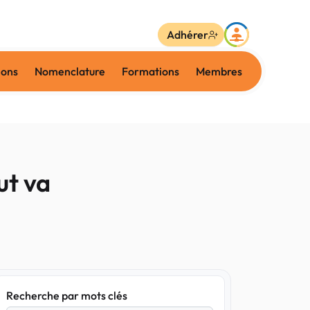
Adhérer
ions
Nomenclature
Formations
Membres
ut va
Recherche par mots clés