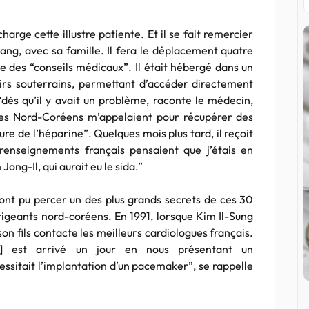
arge cette illustre patiente. Et il se fait remercier
g, avec sa famille. Il fera le déplacement quatre
ne des “conseils médicaux”. Il était hébergé dans un
oirs souterrains, permettant d’accéder directement
dès qu’il y avait un problème, raconte le médecin,
es Nord-Coréens m’appelaient pour récupérer des
ure de l’héparine”. Quelques mois plus tard, il reçoit
renseignements français pensaient que j’étais en
ong-Il, qui aurait eu le sida.”
 ont pu percer un des plus grands secrets de ces 30
irigeants nord-coréens. En 1991, lorsque Kim Il-Sung
n fils contacte les meilleurs cardiologues français.
 est arrivé un jour en nous présentant un
ssitait l’implantation d’un pacemaker”, se rappelle