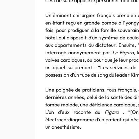
s’est de suite opposé le personnel médical.
Un éminent chirurgien français prend en ch
en étant reçu en grande pompe à Pyongyan
fois, pour prodiguer à la famille souverai
hôtel qui disposait d’un système de coul
aux appartements du dictateur. Ensuite, “
interrogé anonymement par
Le Figaro,
l
valves cardiaques, ou pour que je leur proc
un appel surprenant : “Les services de 
possession d’un tube de sang du leader Kim J
Une poignée de praticiens, tous français,
dernières années, celui de la santé des d
tombe malade, une déficience cardiaque, so
L’un d’eux raconte au
Figaro :
“[On]
électrocardiogramme d’un patient qui néce
un anesthésiste.