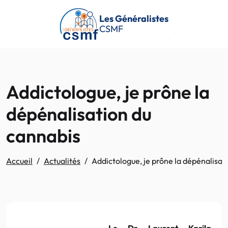
Passer au contenu principal
Les Généralistes
CSMF
Addictologue, je prône la
dépénalisation du
cannabis
Accueil
Actualités
Addictologue, je prône la dépénalisat
Le Dr Laurent Karila,