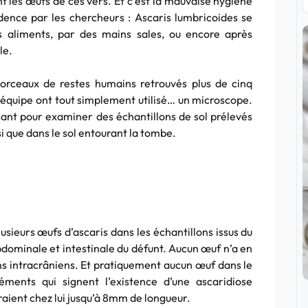
nt les œufs de ces vers. Et c’est la mauvaise hygiène
dence par les chercheurs : Ascaris lumbricoides se
s aliments, par des mains sales, ou encore après
le.
orceaux de restes humains retrouvés plus de cinq
on équipe ont tout simplement utilisé… un microscope.
ant pour examiner des échantillons de sol prélevés
si que dans le sol entourant la tombe.
usieurs œufs d’ascaris dans les échantillons issus du
bdominale et intestinale du défunt. Aucun œuf n’a en
ns intracrâniens. Et pratiquement aucun œuf dans le
éments qui signent l’existence d’une ascaridiose
raient chez lui jusqu’à 8mm de longueur.