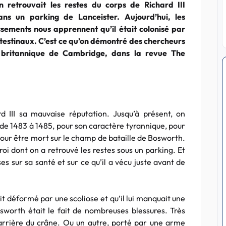
on retrouvait les restes du corps de Richard III
ans un parking de Lanceister. Aujourd’hui, les
sements nous apprennent qu’il était colonisé par
ntestinaux. C’est ce qu’on démontré des chercheurs
é britannique de Cambridge, dans la revue The
 III sa mauvaise réputation. Jusqu’à présent, on
e de 1483 à 1485, pour son caractère tyrannique, pour
 pour être mort sur le champ de bataille de Bosworth.
e roi dont on a retrouvé les restes sous un parking. Et
s sur sa santé et sur ce qu’il a vécu juste avant de
it déformé par une scoliose et qu’il lui manquait une
worth était le fait de nombreuses blessures. Très
arrière du crâne. Ou un autre, porté par une arme