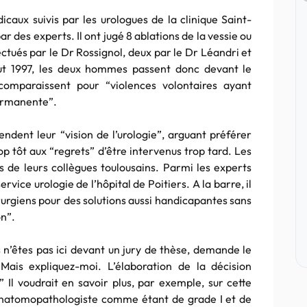
icaux suivis par les urologues de la clinique Saint-
r des experts. Il ont jugé 8 ablations de la vessie ou
fectués par le Dr Rossignol, deux par le Dr Léandri et
ut 1997, les deux hommes passent donc devant le
 comparaissent pour “violences volontaires ayant
permanente”.
ndent leur “vision de l’urologie”, arguant préférer
p tôt aux “regrets” d’être intervenus trop tard. Les
 de leurs collègues toulousains. Parmi les experts
vice urologie de l’hôpital de Poitiers. A la barre, il
rurgiens pour des solutions aussi handicapantes sans
on”.
s n’êtes pas ici devant un jury de thèse, demande le
Mais expliquez-moi. L’élaboration de la décision
” Il voudrait en savoir plus, par exemple, sur cette
anatomopathologiste comme étant de grade I et de