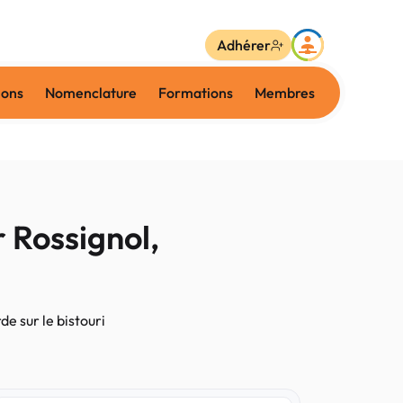
Adhérer
ions
Nomenclature
Formations
Membres
Rossignol,
e sur le bistouri