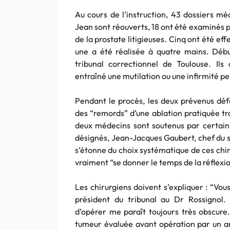
Au cours de l’instruction, 43 dossiers méd
Jean sont réouverts, 18 ont été examinés pa
de la prostate litigieuses. Cinq ont été ef
une a été réalisée à quatre mains. Déb
tribunal correctionnel de Toulouse. Ils
entraîné une mutilation ou une infirmité 
Pendant le procès, les deux prévenus défe
des “remords” d’une ablation pratiquée tro
deux médecins sont soutenus par certains
désignés, Jean-Jacques Gaubert, chef du ser
s’étonne du choix systématique de ces chi
vraiment “se donner le temps de la réflexi
Les chirurgiens doivent s’expliquer : “Vou
président du tribunal au Dr Rossignol. 
d’opérer me paraît toujours très obscure.
tumeur évaluée avant opération par un 