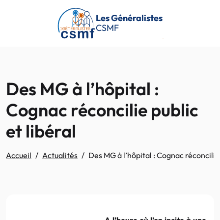
Passer au contenu principal
Les Généralistes
CSMF
Des MG à l’hôpital :
Cognac réconcilie public
et libéral
Accueil
Actualités
Des MG à l’hôpital : Cognac réconcilie 
A l’heure où l’on incite à une