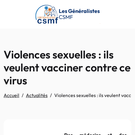
Passer au contenu principal
Les Généralistes
CSMF
Violences sexuelles : ils
veulent vacciner contre ce
virus
Accueil
Actualités
Violences sexuelles : ils veulent vacci
Des médecins et des