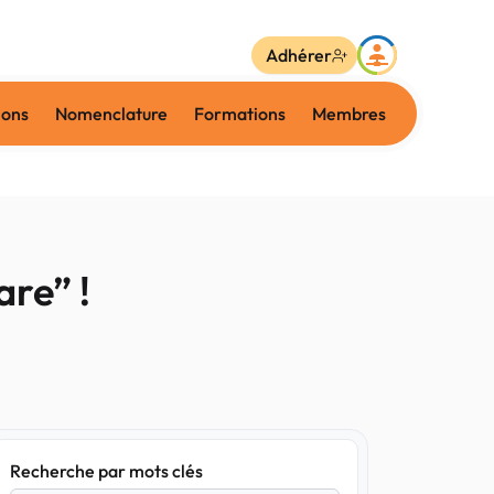
Adhérer
ions
Nomenclature
Formations
Membres
are” !
Recherche par mots clés