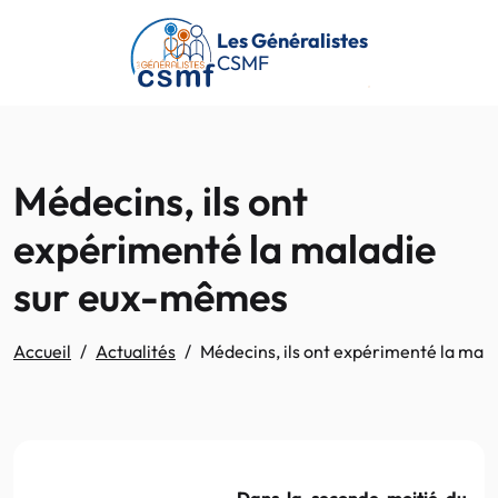
Passer au contenu principal
Les Généralistes
CSMF
Médecins, ils ont
expérimenté la maladie
sur eux-mêmes
Accueil
Actualités
Médecins, ils ont expérimenté la ma
Dans la seconde moitié du