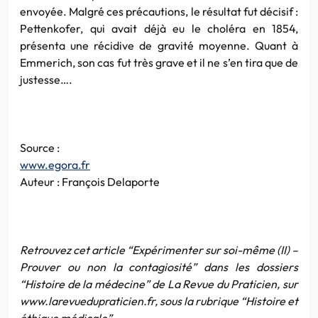
envoyée. Malgré ces précautions, le résultat fut décisif :
Pettenkofer
, qui avait déjà eu le choléra en 1854,
présenta une récidive de gravité moyenne.
Quant
à
Emmerich
, son cas fut très grave et il ne s’en tira que de
justesse….
Source :
www.egora.fr
Auteur :
François
Delaporte
Retrouvez cet article “Expérimenter sur soi-même (
II
) –
Prouver ou non la
contagiosité
” dans les dossiers
“Histoire de la médecine” de La Revue du Praticien, sur
www.larevuedupraticien.fr
, sous la rubrique “Histoire et
éthique médicale”.