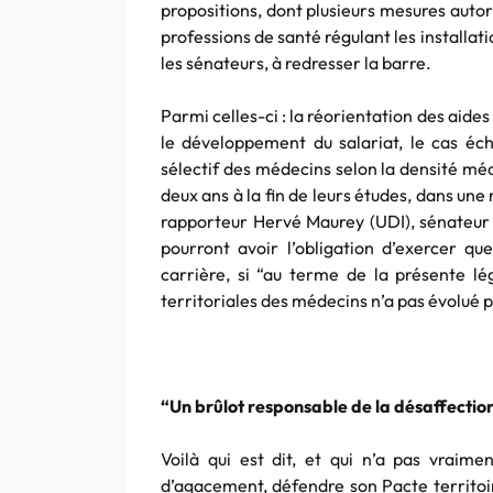
propositions, dont plusieurs mesures autor
professions de santé
régulant
les installat
les sénateurs, à redresser la barre.
Parmi celles-ci : la réorientation des aides
le développement du salariat, le cas é
sélectif des médecins selon la densité médi
deux ans à la fin de leurs études, dans un
rapporteur
Hervé
Maurey
(
UDI
), sénateu
pourront avoir l’obligation d’exercer q
carrière, si “au terme de la présente lég
territoriales des médecins n’a pas évolué 
“Un brûlot responsable de la désaffectio
Voilà qui est dit, et qui n’a pas vraim
d’agacement, défendre son Pacte territoire