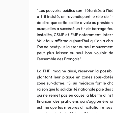
“Les pouvoirs publics sont
tétanisés
à l’id
a-t-il insisté, en revendiquant le rôle de
de dire que cette saillie a valu au préside
auxquelles a succédé un tir de barrage fo
installés,
CSMF
et
FMF
notamment. Inter
Valletoux
affirme aujourd’hui qu’“on a cha
l’on ne peut plus laisser au seul mouvement
peut plus laisser au seul bon vouloir 
l’ensemble des Français”.
La
FHF
imagine ainsi, réserver la possibi
plantant leur plaque en zones sous-dotées
zone sur-dotée. “Si un médecin fait le choi
raison que la solidarité nationale paie des
qui ne remet pas en cause la liberté d’ins
financer des praticiens qui
s’agglomèrera
estime que les mesures d’incitation mises