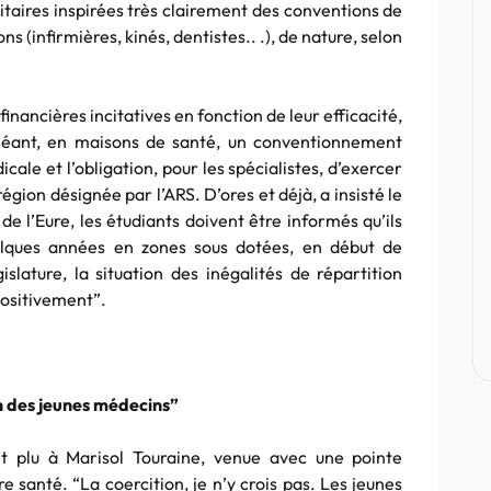
itaires inspirées très clairement des conventions de
ions (infirmières,
kinés
, dentistes.. .), de nature, selon
 financières
incitatives
en fonction de leur efficacité,
chéant, en maisons de santé, un conventionnement
cale et l’obligation, pour les spécialistes, d’exercer
e région désignée par
l’ARS
.
D’ores
et déjà, a insisté le
r de
l’Eure
, les étudiants doivent être informés qu’ils
uelques années en zones sous dotées, en début de
islature, la situation des inégalités de répartition
positivement”.
n des jeunes médecins”
ent plu à
Marisol
Touraine
, venue avec une pointe
 santé. “La coercition, je n’y crois pas. Les jeunes