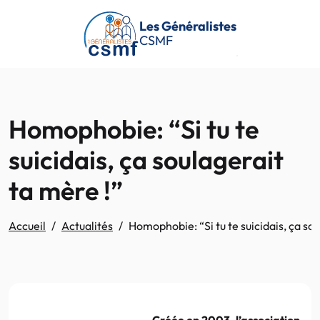
Passer au contenu principal
Les Généralistes
CSMF
Homophobie: “Si tu te
suicidais, ça soulagerait
ta mère !”
Accueil
Actualités
Homophobie: “Si tu te suicidais, ça sou
Créée en 2003, l’association